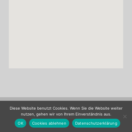
Copyright ASENTICS GmbH & Co. KG |
Site notice
|
Privacy policy
Diese Website benutzt Cookies. Wenn Sie die Website weiter
nutzen, gehen wir von Ihrem Einverständnis aus.
Verband
LinkedIn
OK
Cookies ablehnen
Datenschutzerklärung
Deutscher
Maschinen-