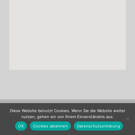
Copyright ASENTICS GmbH & Co. KG |
Site notice
|
Privacy policy
Diese Website benutzt Cookies. Wenn Sie die Website weiter
nutzen, gehen wir von Ihrem Einverständnis aus.
Verband
LinkedIn
OK
Cookies ablehnen
Datenschutzerklärung
Deutscher
Maschinen-