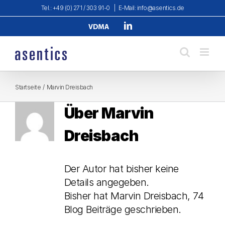
Zum
Tel.: +49 (0) 271 / 303 91-0
|
E-Mail: info@asentics.de
Inhalt
Verband
LinkedIn
springen
Deutscher
Maschinen-
und
Anlagenbau
e.
V.
Startseite
Marvin Dreisbach
Über
Marvin
Dreisbach
Der Autor hat bisher keine
Details angegeben.
Bisher hat Marvin Dreisbach, 74
Blog Beiträge geschrieben.